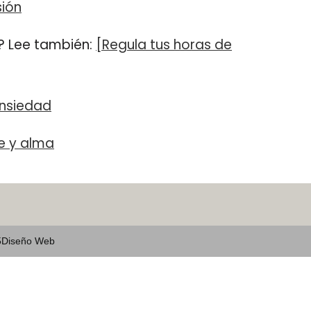
sión
? Lee también:
[Regula tus horas de
ansiedad
te y alma
5
Diseño Web