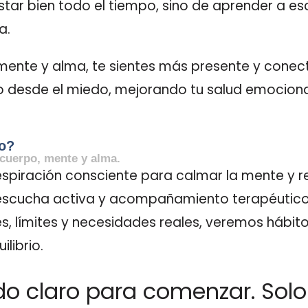
star bien todo el tiempo, sino de aprender a es
a.
mente y alma, te sientes más presente y cone
 desde el miedo, mejorando tu salud emocional y
o?
 cuerpo, mente y alma.
spiración consciente para calmar la mente y rel
 escucha activa y acompañamiento terapéutic
 límites y necesidades reales, veremos hábito
librio.
do claro para comenzar. Solo