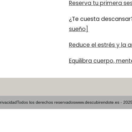
Reserva tu primera se
¿Te cuesta descansar
sueño]
Reduce el estrés y la 
Equilibra cuerpo, men
Privacidad
Todos los derechos reservados
www.descubirendote.es - 202